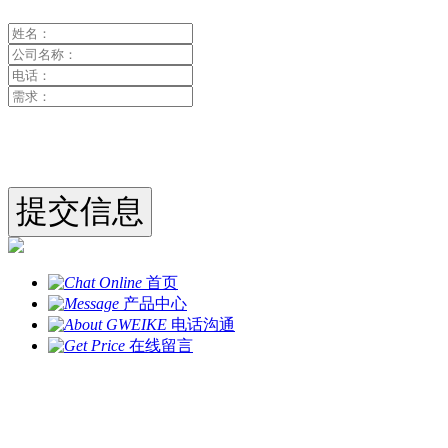
首页
产品中心
电话沟通
在线留言