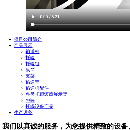
项目公司简介
产品展示
输送机
托辊
托辊组
滚筒
支架
输送带
输送机配件
各类托辊滚筒展示架
包装
托辊设备产品
生产设备
我们以真诚的服务，为您提供精致的设备