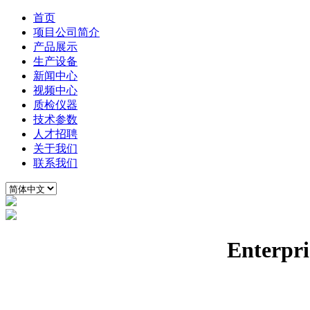
首页
项目公司简介
产品展示
生产设备
新闻中心
视频中心
质检仪器
技术参数
人才招聘
关于我们
联系我们
Enterpri