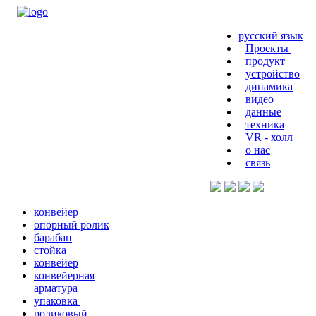
русский язык
Проекты
продукт
устройство
динамика
видео
данные
техника
VR - холл
о нас
связь
конвейер
опорный ролик
барабан
стойка
конвейер
конвейерная
арматура
упаковка
роликовый