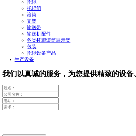
托辊
托辊组
滚筒
支架
输送带
输送机配件
各类托辊滚筒展示架
包装
托辊设备产品
生产设备
我们以真诚的服务，为您提供精致的设备