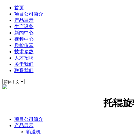
首页
项目公司简介
产品展示
生产设备
新闻中心
视频中心
质检仪器
技术参数
人才招聘
关于我们
联系我们
托辊旋
项目公司简介
产品展示
输送机