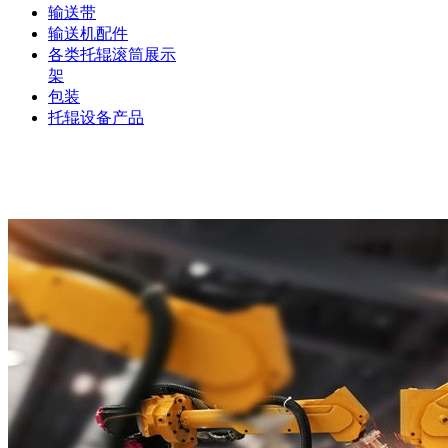
输送带
输送机配件
各类托辊滚筒展示
架
包装
托辊设备产品