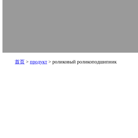
首页
>
продукт
> роликовый роликоподшипник