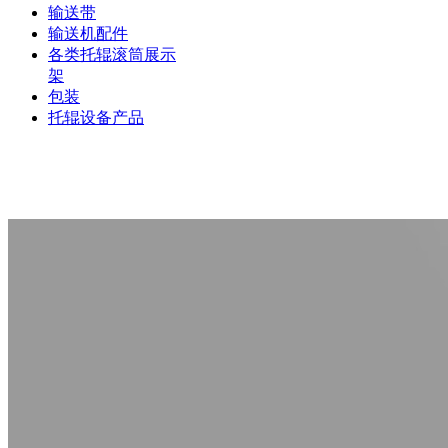
输送带
输送机配件
各类托辊滚筒展示
架
包装
托辊设备产品