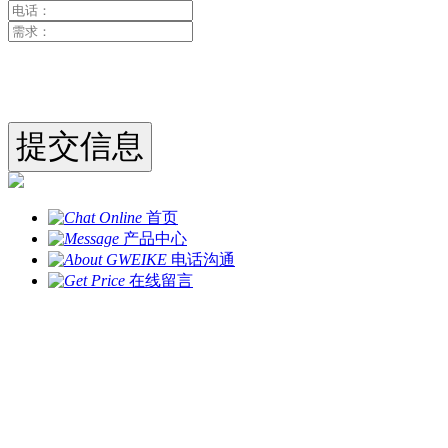
首页
产品中心
电话沟通
在线留言