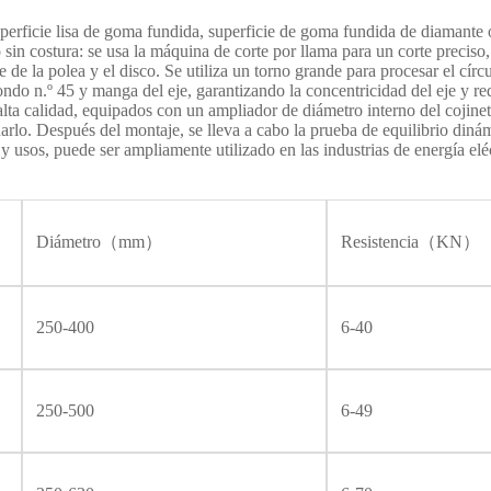
perficie lisa de goma fundida, superficie de goma fundida de diamante o
 costura: se usa la máquina de corte por llama para un corte preciso, 
je de la polea y el disco. Se utiliza un torno grande para procesar el cír
o n.º 45 y manga del eje, garantizando la concentricidad del eje y redu
 alta calidad, equipados con un ampliador de diámetro interno del cojine
ñarlo. Después del montaje, se lleva a cabo la prueba de equilibrio di
usos, puede ser ampliamente utilizado en las industrias de energía elé
Diámetro（mm）
Resistencia（KN）
250-400
6-40
250-500
6-49