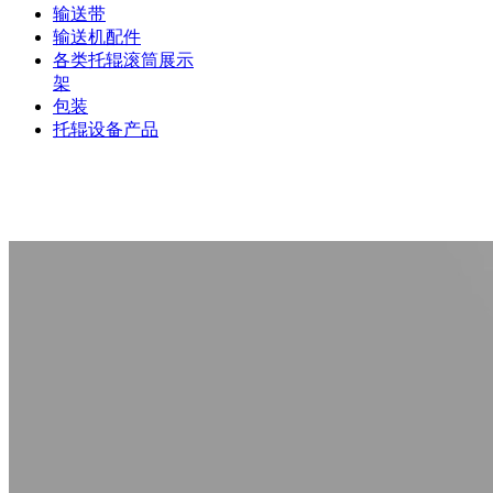
输送带
输送机配件
各类托辊滚筒展示
架
包装
托辊设备产品