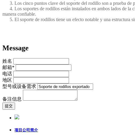
3. Los cinco puntos clave del soporte del rodillo son a prueba de pol
4. Los soportes de rodillos están instalados en ambos lados de la cin
manera confiable.
5. El soporte de rodillos tiene un efecto notable y una estructura s
Message
姓名
邮箱*
电话
地区
型号或设备需求
备注信息
项目公司简介