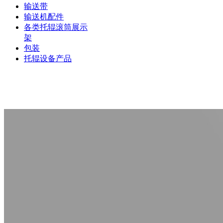
输送带
输送机配件
各类托辊滚筒展示
架
包装
托辊设备产品