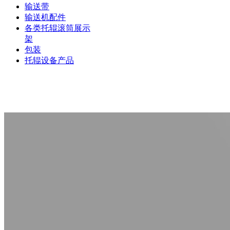
输送带
输送机配件
各类托辊滚筒展示
架
包装
托辊设备产品