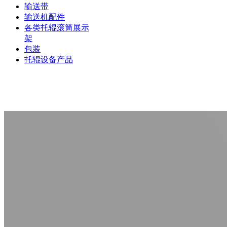
输送带
输送机配件
各类托辊滚筒展示
架
包装
托辊设备产品