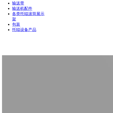
输送带
输送机配件
各类托辊滚筒展示
架
包装
托辊设备产品