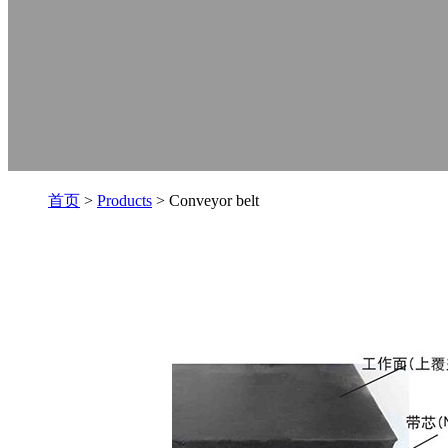
首页
>
Products
> Conveyor belt