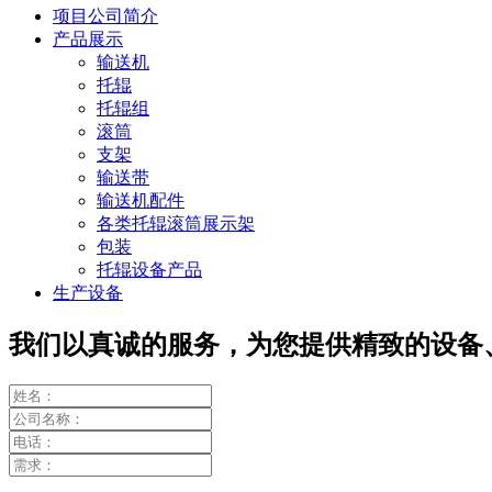
项目公司简介
产品展示
输送机
托辊
托辊组
滚筒
支架
输送带
输送机配件
各类托辊滚筒展示架
包装
托辊设备产品
生产设备
我们以真诚的服务，为您提供精致的设备