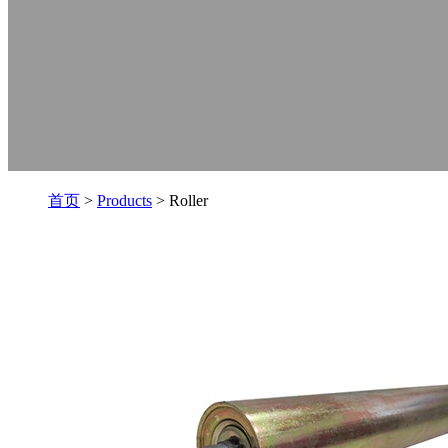
首页
>
Products
> Roller