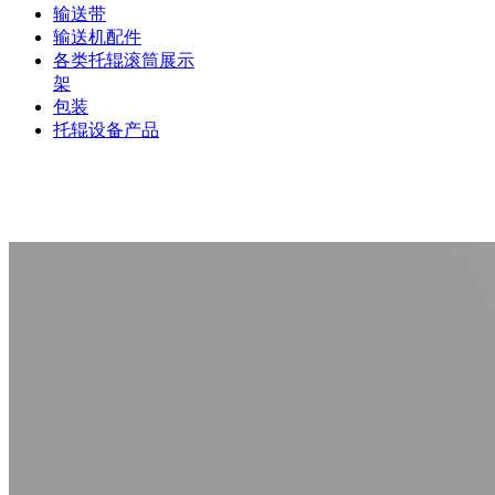
输送带
输送机配件
各类托辊滚筒展示
架
包装
托辊设备产品