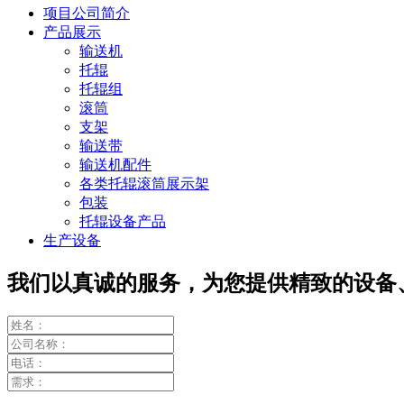
项目公司简介
产品展示
输送机
托辊
托辊组
滚筒
支架
输送带
输送机配件
各类托辊滚筒展示架
包装
托辊设备产品
生产设备
我们以真诚的服务，为您提供精致的设备