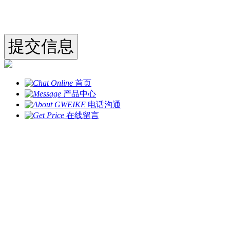
首页
产品中心
电话沟通
在线留言