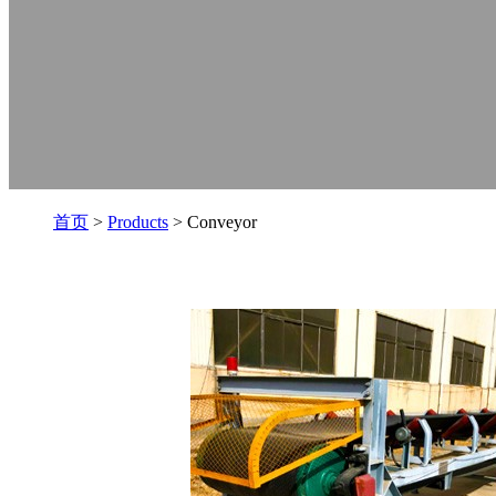
首页
>
Products
> Conveyor