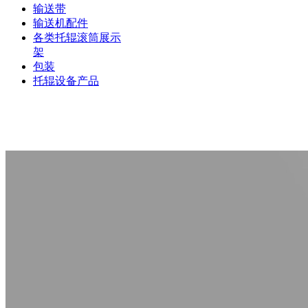
输送带
输送机配件
各类托辊滚筒展示
架
包装
托辊设备产品