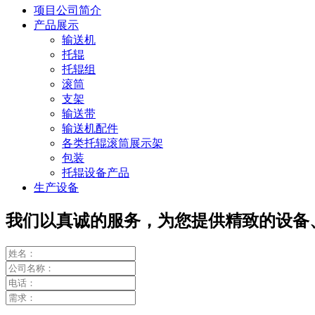
项目公司简介
产品展示
输送机
托辊
托辊组
滚筒
支架
输送带
输送机配件
各类托辊滚筒展示架
包装
托辊设备产品
生产设备
我们以真诚的服务，为您提供精致的设备