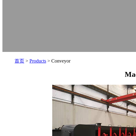
首页
>
Products
> Conveyor
Mac