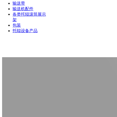
输送带
输送机配件
各类托辊滚筒展示
架
包装
托辊设备产品