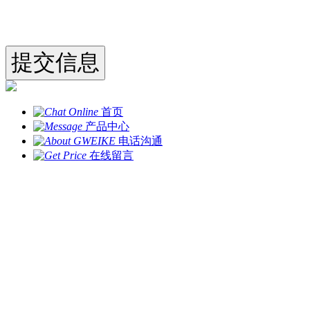
首页
产品中心
电话沟通
在线留言