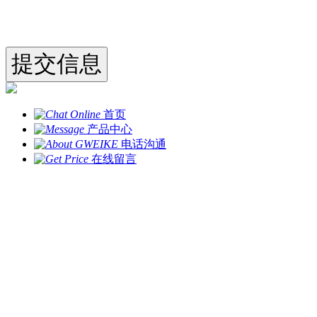
首页
产品中心
电话沟通
在线留言