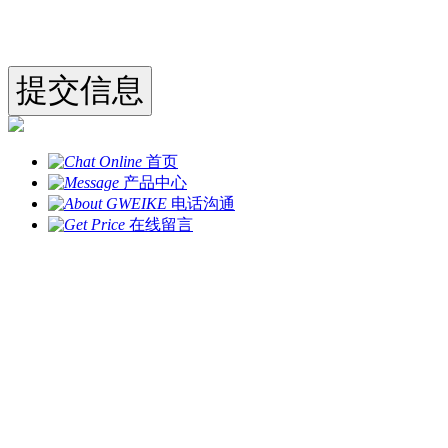
首页
产品中心
电话沟通
在线留言