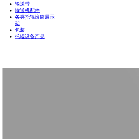
输送带
输送机配件
各类托辊滚筒展示
架
包装
托辊设备产品