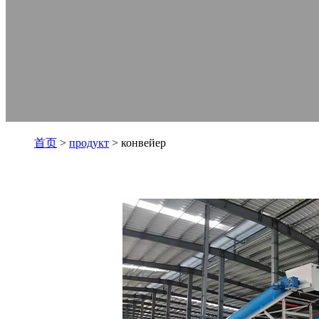
首页
>
продукт
> конвейер