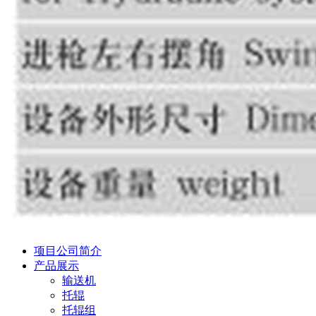
项目公司简介
产品展示
输送机
托辊
托辊组