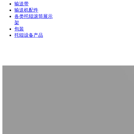
输送带
输送机配件
各类托辊滚筒展示
架
包装
托辊设备产品