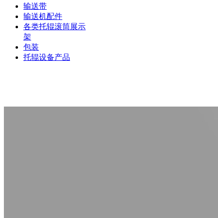
输送带
输送机配件
各类托辊滚筒展示
架
包装
托辊设备产品