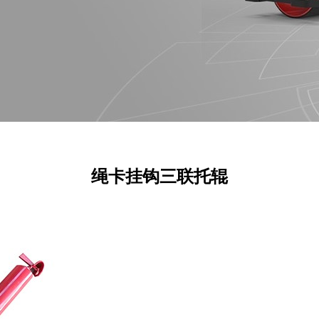
绳卡挂钩三联托辊