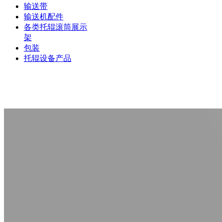
输送带
输送机配件
各类托辊滚筒展示
架
包装
托辊设备产品