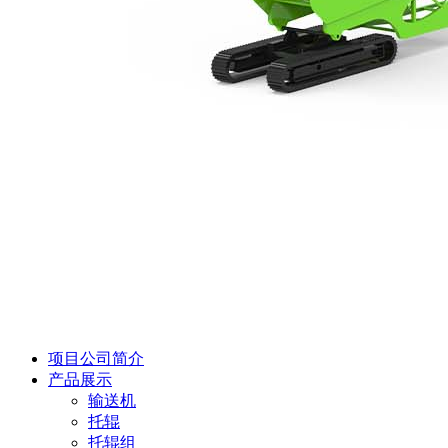
项目公司简介
产品展示
输送机
托辊
托辊组