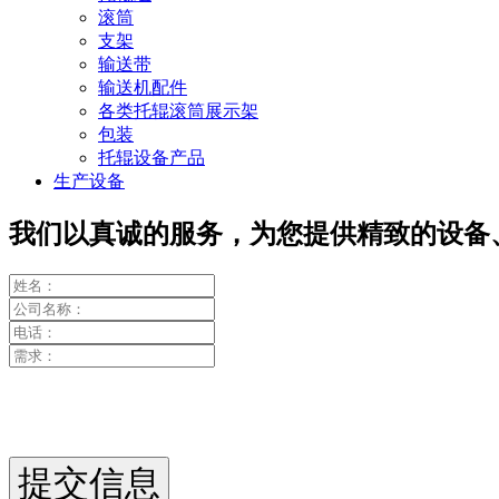
滚筒
支架
输送带
输送机配件
各类托辊滚筒展示架
包装
托辊设备产品
生产设备
我们以真诚的服务，为您提供精致的设备