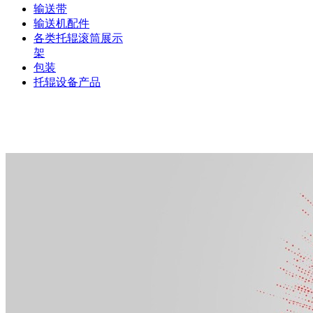
输送带
输送机配件
各类托辊滚筒展示
架
包装
托辊设备产品