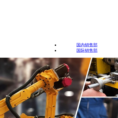
国内销售部
国际销售部